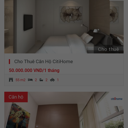
Cho thuê
Cho Thuê Căn Hộ CitiHome
50.000.000 VND/1 tháng
55 m2
2
2
1
Căn hộ