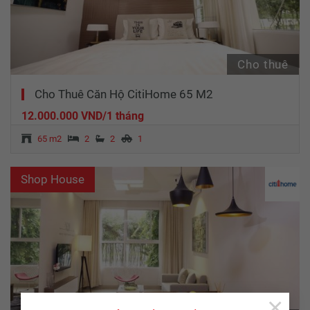
Cho thuê
Cho Thuê Căn Hộ CitiHome 65 M2
12.000.000 VND/1 tháng
65 m2
2
2
1
Shop House
×